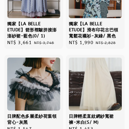
獨家【LA BELLE
獨家【LA BELLE
ETUDE】箭形褶皺拼接澎
ETUDE】滑布印花古巴領
澎紗裙-藍色(0/ 1)
寬鬆花襯衫-灰綠/ 黑色
Sale
NT$ 3,661
Regular
Sale
NT$ 1,990
Regular
NT$ 3,748
NT$ 2,828
price
price
price
price
日牌配色多層柔紗荷葉領
日牌輕柔直紋網紗寬裙
背心-灰黑
褲-米白(S/ M)
Regular
NT$ 1,547
Regular
NT$ 1,453