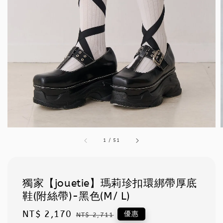
1
/
51
獨家【jouetie】瑪莉珍扣環綁帶厚底
鞋(附絲帶)-黑色(M/ L)
Sale
NT$ 2,170
Regular
優惠
NT$ 2,711