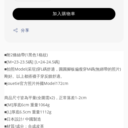
加入購物車
分享
■附2條絲帶(1黑色1格紋)
■[M=23-23.5碼] [L=24-24.5碼]
■拍照Model(采瑄)穿L碼舒適，圓圓腳板偏瘦穿M碼(無綁帶的照片)
剛好。以上都搭襪子穿反饋舒適。
■jouetie官方照片外國Model172cm
商品尺寸皆為平量(全圍需x2)，正常落差1-2cm
■[M]厚底6cm 重量1064g
■[L]厚底6.5cm 重量1112g
■日本設計/ 中國製造
■材質/成分：合成皮革