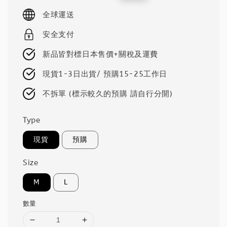
price
price
全球運送
安全支付
新品皆對標日本售價+關稅及運費
現貨1-3日出貨/ 預購15-25工作日
不拆單 (標示較久的預購 請自行分開)
Type
現貨
預購
Size
M
L
數量