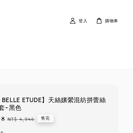
登入
購物車
 BELLE ETUDE】天絲嫘縈混紡拼蕾絲
套-黑色
98
Regular
售完
NT$ 4,946
price