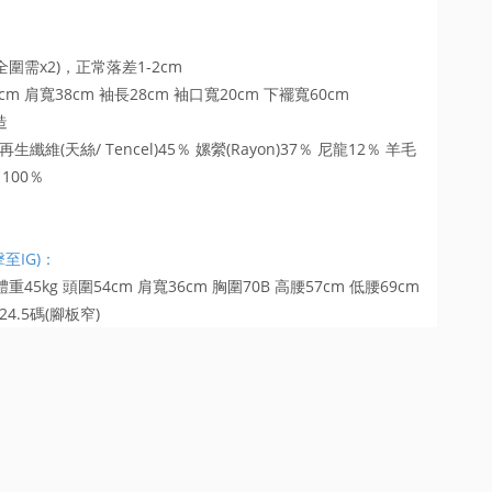
圍需x2)，正常落差1-2cm
cm 肩寬38cm 袖長28cm 袖口寬20cm 下襬寬60cm
造
生纖維(天絲/ Tencel)45％ 嫘縈(Rayon)37％ 尼龍12％ 羊毛
100％
擊至IG)：
 體重45kg 頭圍54cm 肩寬36cm 胸圍70B 高腰57cm 低腰69cm
24.5碼(腳板窄)