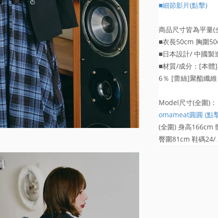
■細節影片(點擊)
商品尺寸皆為平量(全
■衣長50cm 胸圍50
■日本設計/ 中國製
■材質/成分：[本體]再
6％ [蕾絲]聚酯纖維 
Model尺寸(全圍)：
omameat圓圓 (點
(全圍) 身高166cm
臀圍81cm 鞋碼24/ 