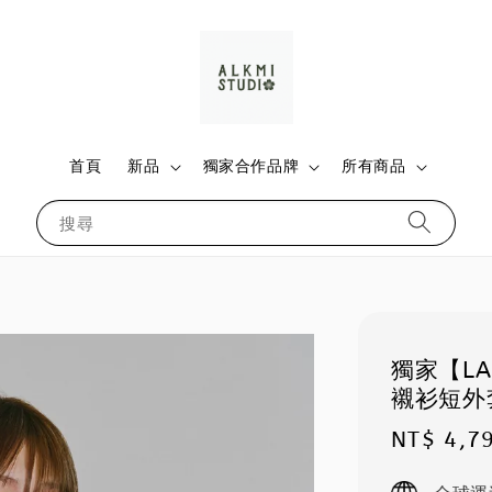
首頁
新品
獨家合作品牌
所有商品
搜尋
獨家【LA
襯衫短外
Sale
NT$ 4,7
price