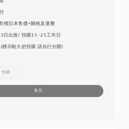
送
付
對標日本售價+關稅及運費
3日出貨/ 預購15-25工作日
 (標示較久的預購 請自行分開)
預購
售完