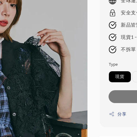
全球運
安全支
新品皆
現貨1-
不拆單
Type
現貨
分享