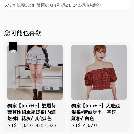
57cm 低腰69cm 臀圍81cm 鞋碼24/ 24.5碼(腳板窄)
您可能也喜歡
優惠
獨家【jouetie】雙層荷
獨家【jouetie】人造絲
葉彈性棉傘襬短裙(內連
混棉x蕾絲馬甲一字領-
短褲)-花灰/ 其他3色
紅格/ 白色
Sale
NT$ 1,616
Regular
Regular
NT$ 2,020
NT$ 2,020
price
price
price