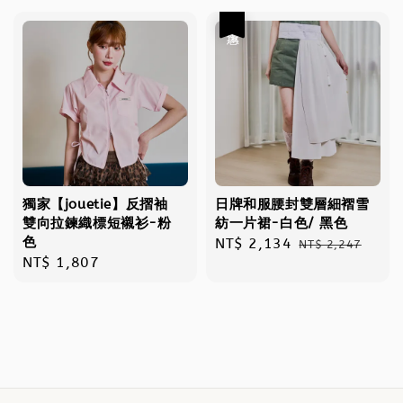
優惠
獨家【jouetie】反摺袖
日牌和服腰封雙層細褶雪
雙向拉鍊織標短襯衫-粉
紡一片裙-白色/ 黑色
色
Sale
NT$ 2,134
Regular
NT$ 2,247
Regular
NT$ 1,807
price
price
price