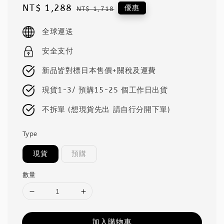
Sale
NT$ 1,288
Regular
優惠
NT$ 1,718
price
price
全球運送
安全支付
新品皆對標日本售價+關稅及運費
現貨1-3/ 預購15-25 個工作日出貨
不拆單 (想現貨先出 請自行分開下單)
Type
現貨
預購
數量
加入購物車