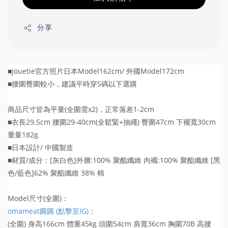
分享
■jouetie官方照片日本Model162cm/ 外國Model172cm
■腰圍臀圍較小，建議平時穿S碼以下選購
商品尺寸皆為平量(全圍需x2)，正常落差1-2cm
■衣長29.5cm 腰圍29-40cm(全鬆緊+抽繩) 臀圍47cm 下襬寬30cm
重量182g
■日本設計/ 中國製造
■材質/成分：[灰白色]外層:100% 聚酯纖維 內襯:100% 聚酯纖維 [黑
色/藍色]62% 聚酯纖維 38% 棉
Model尺寸(全圍)：
omameat圓圓 (點擊至IG)：
(全圍) 身高166cm 體重45kg 頭圍54cm 肩寬36cm 胸圍70B 高腰