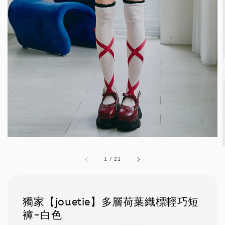
1
/
21
獨家【jouetie】多層荷葉織標輕巧短
褲-白色