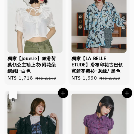
獨家【jouetie】絲滑荷
獨家【LA BELLE
葉領公主袖上衣(附花朵
ETUDE】滑布印花古巴領
綁繩)-白色
寬鬆花襯衫-灰綠/ 黑色
Sale
NT$ 1,718
Regular
Sale
NT$ 1,990
Regular
NT$ 2,148
NT$ 2,828
price
price
price
price
優惠
售完