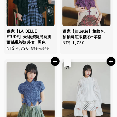
獨家【LA BELLE
獨家【jouetie】格紋包
ETUDE】天絲嫘縈混紡拼
袖抽繩短版襯衫-紫格
蕾絲襯衫短外套-黑色
Regular
NT$ 1,720
Sale
NT$ 4,798
Regular
NT$ 4,946
price
price
price
售完