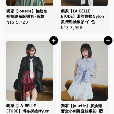
獨家【jouetie】格紋包
獨家【LA BELLE
袖抽繩短版襯衫-藍格
ETUDE】滑布拼接Nylon
抓褶澎袖襯衫-白色
Regular
NT$ 1,720
Regular
NT$ 3,998
price
price
獨家【LA BELLE
獨家【jouetie】肩抽繩
ETUDE】滑布拼接Nylon
簍空小刺繡直紋襯衫-藍