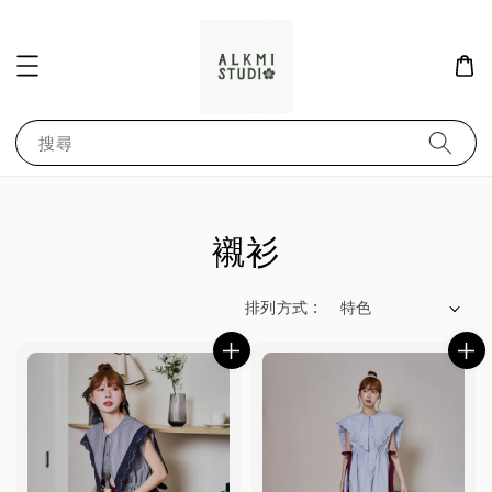
搜尋
襯衫
排列方式 :