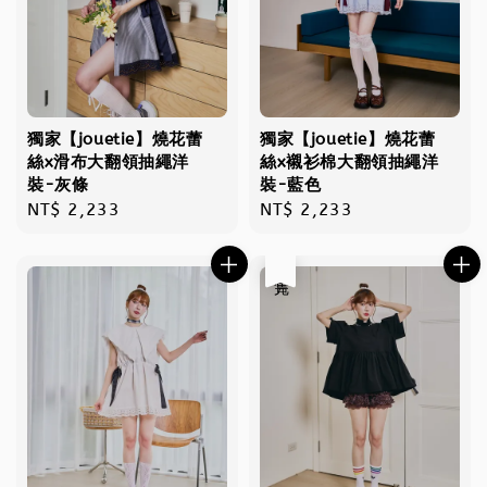
獨家【jouetie】燒花蕾
獨家【jouetie】燒花蕾
絲x滑布大翻領抽繩洋
絲x襯衫棉大翻領抽繩洋
裝-灰條
裝-藍色
Regular
NT$ 2,233
Regular
NT$ 2,233
price
price
售完