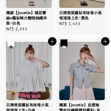
獨家【jouetie】燒花蕾
日牌滑面襯衫布珍珠小高
絲x襯衫棉大翻領抽繩洋
領澎澎上衣-黑色
裝-白色
Regular
NT$ 1,433
Regular
NT$ 2,233
price
price
售完
優惠
日牌滑面襯衫布珍珠小高
獨家【jouetie】反摺袖
領澎澎上衣-白色
雙向拉鍊織標短襯衫-灰